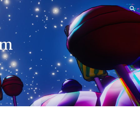
ion
am