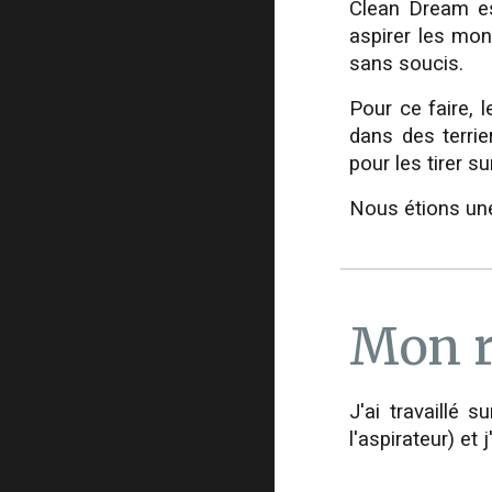
Clean Dream es
aspirer les mon
sans soucis.
Pour ce faire, 
dans des terri
pour les tirer 
Nous étions une
Mon r
J'ai travaillé 
l'aspirateur) et