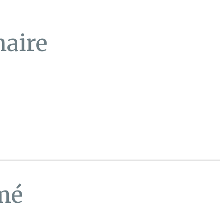
aire
mé