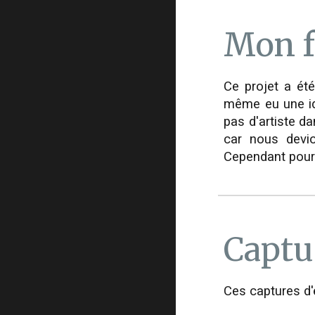
Mon 
Ce projet a ét
même eu une idé
pas d'artiste d
car nous devio
Cependant pour 
Captu
Ces captures d'é